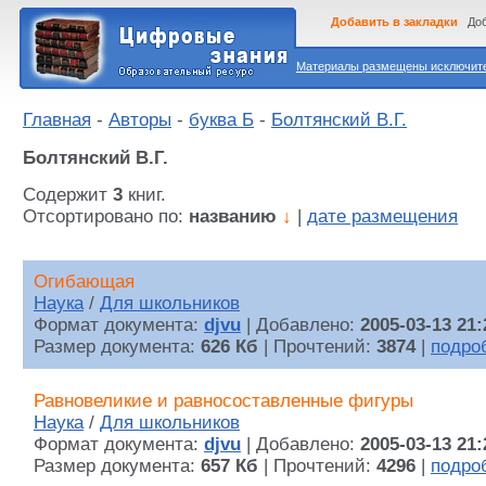
Добавить в закладки
Доб
Материалы размещены исключител
Главная
-
Авторы
-
буква Б
-
Болтянский В.Г.
Болтянский В.Г.
Содержит
3
книг.
Отсортировано по:
названию
↓
|
дате размещения
Огибающая
Наука
/
Для школьников
Формат документа:
djvu
| Добавлено:
2005-03-13 21:
Размер документа:
626 Кб
| Прочтений:
3874
|
подро
Равновеликие и равносоставленные фигуры
Наука
/
Для школьников
Формат документа:
djvu
| Добавлено:
2005-03-13 21:
Размер документа:
657 Кб
| Прочтений:
4296
|
подро