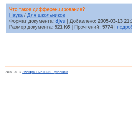
Что такое дифференцирование?
Наука
/
Для школьников
Формат документа:
djvu
| Добавлено:
2005-03-13 21:
Размер документа:
521 Кб
| Прочтений:
5774
|
подро
2007-2013.
Электронные книги - учебники
.
Болтянский В.Г.,