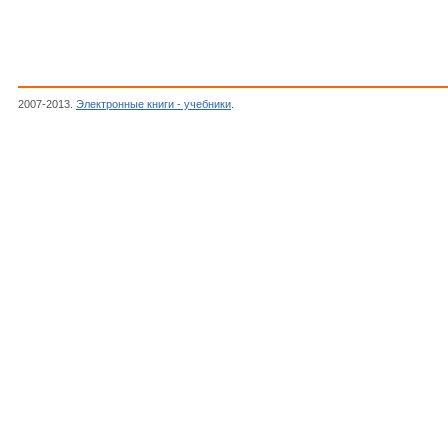
2007-2013.
Электронные книги - учебники
.
Фаренбрух А., Бьюб Р.,