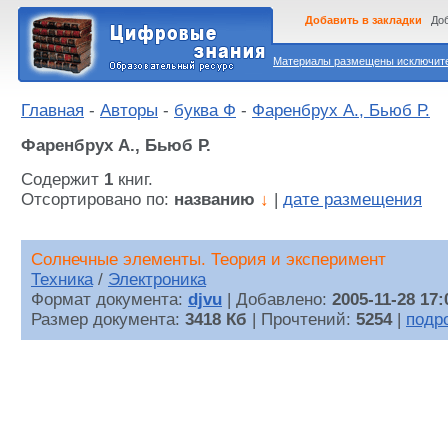
Добавить в закладки
Доб
Материалы размещены исключител
Главная
-
Авторы
-
буква Ф
-
Фаренбрух А., Бьюб Р.
Фаренбрух А., Бьюб Р.
Содержит
1
книг.
Отсортировано по:
названию
↓
|
дате размещения
Солнечные элементы. Теория и эксперимент
Техника
/
Электроника
Формат документа:
djvu
| Добавлено:
2005-11-28 17:
Размер документа:
3418 Кб
| Прочтений:
5254
|
подр