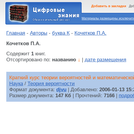
Добавить в закладки
Доб
Материалы размещены исключител
Главная
-
Авторы
-
буква К
-
Кочетков П.А.
Кочетков П.А.
Содержит
1
книг.
Отсортировано по:
названию
↓
|
дате размещения
Краткий курс теории вероятностей и математическо
Наука
/
Теория вероятности
Формат документа:
djvu
| Добавлено:
2006-01-13 15:
Размер документа:
147 Кб
| Прочтений:
7166
|
подро