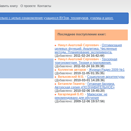
авить книгу
О проекте
Контакты
ьно с целью ознакомления учащихся ВУЗов, техникумов, училищ и школ.
Последнее поступление книг:
Нинул Анатолий Сергеевич
-
Оптимизация
целевых функций. Аналитика. Численные
методы. Планирование эксперимента.
(Добавлено:
2011-02-24 16:42:44
)
Нинул Анатолий Сергеевич
-
Тензорная
тригонометрия. Теория и приложения.
(Добавлено:
2011-02-24 16:39:38
)
Коллектив авторов
-
Журнал Радио 2009 №1
(Добавлено:
2010-11-05 01:35:35
)
Вильковский М.Б.
-
Социология архитектуры
(Добавлено:
2010-03-01 14:28:36
)
Бетанели Гванета
-
Гитарная бахиана.
Авторская серия «ПОЗНАВАТЕЛЬНОЕ»
(Добавлено:
2010-02-06 19:45:20
)
Кагарлицкий Б.Ю.
-
Марксизм: не
рекомендовано для обучения
(Добавлено:
2009-12-06 19:57:56
)