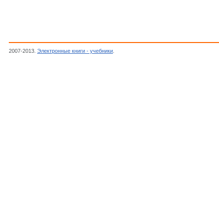
2007-2013.
Электронные книги - учебники
.
Лопшиц А.М.,