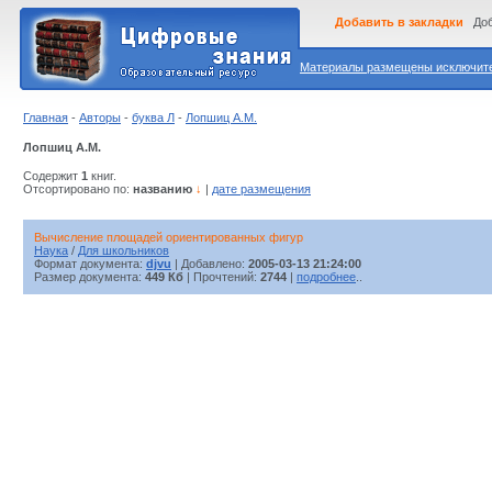
Добавить в закладки
Доб
Материалы размещены исключител
Главная
-
Авторы
-
буква Л
-
Лопшиц А.М.
Лопшиц А.М.
Содержит
1
книг.
Отсортировано по:
названию
↓
|
дате размещения
Вычисление площадей ориентированных фигур
Наука
/
Для школьников
Формат документа:
djvu
| Добавлено:
2005-03-13 21:24:00
Размер документа:
449 Кб
| Прочтений:
2744
|
подробнее
..