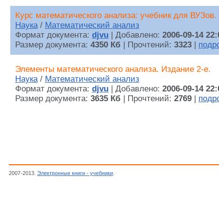
Курс математического анализа: учебник для ВУЗов. 
Наука
/
Математический анализ
Формат документа:
djvu
| Добавлено:
2006-09-14 22:
Размер документа:
4350 Кб
| Прочтений:
3323
|
подр
Элементы математического анализа. Издание 2-е.
Наука
/
Математический анализ
Формат документа:
djvu
| Добавлено:
2006-09-14 22:
Размер документа:
3635 Кб
| Прочтений:
2769
|
подр
2007-2013.
Электронные книги - учебники
.
Никольский С.М.,