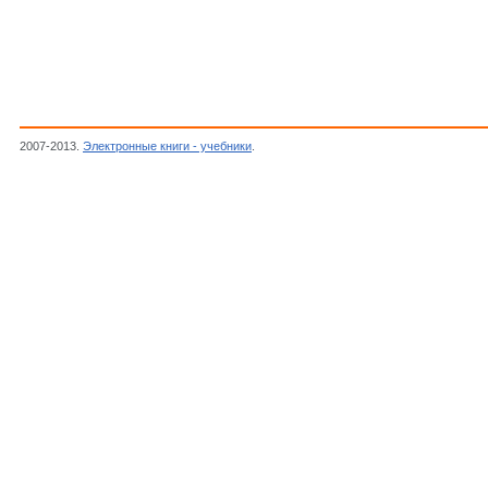
2007-2013.
Электронные книги - учебники
.
Чжун К., Уильямс Р.,