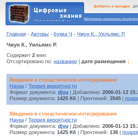
Добавить в закладки
Доб
Материалы размещены исключител
Главная
-
Авторы
-
буква Ч
-
Чжун К., Уильямс Р.
Чжун К., Уильямс Р.
Содержит
2
книг.
Отсортировано по:
названию
|
дате размещения
↓
Введение в стохастическое интегрирование
Наука
/
Теория вероятности
Формат документа:
djvu
| Добавлено:
2006-01-13 15:
Размер документа:
1425 Кб
| Прочтений:
3545
|
подр
Введение в стохастическое интегрирование
Наука
/
Теория вероятности
Формат документа:
djvu
| Добавлено:
2006-01-13 15:
Размер документа:
1425 Кб
| Прочтений:
136
|
подро