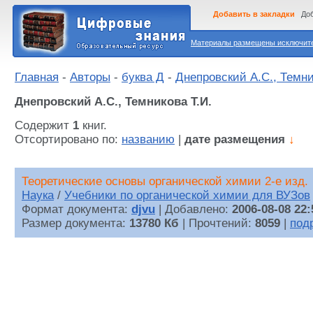
Добавить в закладки
Доб
Материалы размещены исключител
Главная
-
Авторы
-
буква Д
-
Днепровский А.С., Темни
Днепровский А.С., Темникова Т.И.
Содержит
1
книг.
Отсортировано по:
названию
|
дате размещения
↓
Теоретические основы органической химии 2-е изд.
Наука
/
Учебники по органической химии для ВУЗов
Формат документа:
djvu
| Добавлено:
2006-08-08 22:
Размер документа:
13780 Кб
| Прочтений:
8059
|
под