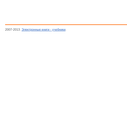
2007-2013.
Электронные книги - учебники
.
Днепровский А.С., Темникова Т.И.,