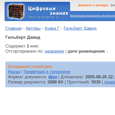
Добавить в закладки
Доб
Материалы размещены исключител
Главная
-
Авторы
-
буква Г
-
Гильберт Давид
Гильберт Давид
Содержит
1
книг.
Отсортировано по:
названию
|
дате размещения
↓
Основания геометрии
Наука
/
Геометрия и топология
Формат документа:
djvu
| Добавлено:
2005-08-26 22:
Размер документа:
2888 Кб
| Прочтений:
5530
|
подр