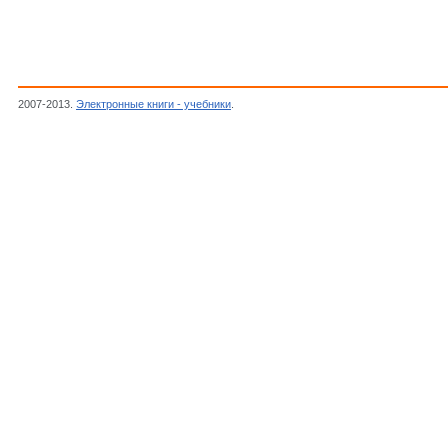
2007-2013.
Электронные книги - учебники
.
Крамарова Е.П.,