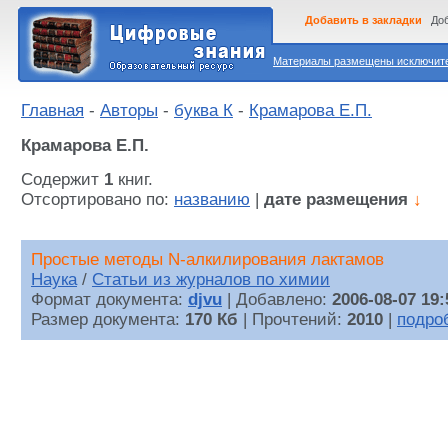
Добавить в закладки
Доб
Материалы размещены исключител
Главная
-
Авторы
-
буква К
-
Крамарова Е.П.
Крамарова Е.П.
Содержит
1
книг.
Отсортировано по:
названию
|
дате размещения
↓
Простые методы N-алкилирования лактамов
Наука
/
Статьи из журналов по химии
Формат документа:
djvu
| Добавлено:
2006-08-07 19:
Размер документа:
170 Кб
| Прочтений:
2010
|
подро