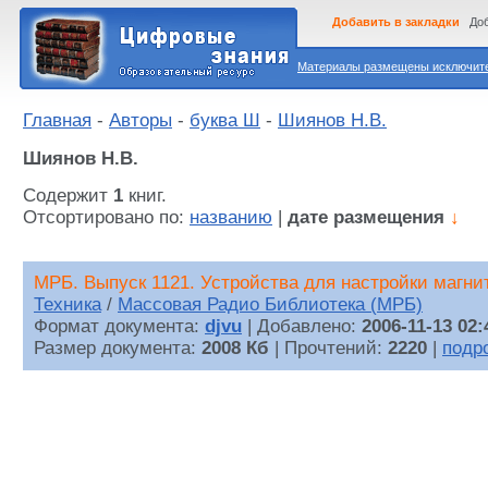
Добавить в закладки
Доб
Материалы размещены исключител
Главная
-
Авторы
-
буква Ш
-
Шиянов Н.В.
Шиянов Н.В.
Содержит
1
книг.
Отсортировано по:
названию
|
дате размещения
↓
МРБ. Выпуск 1121. Устройства для настройки магни
Техника
/
Массовая Радио Библиотека (МРБ)
Формат документа:
djvu
| Добавлено:
2006-11-13 02:
Размер документа:
2008 Кб
| Прочтений:
2220
|
подр