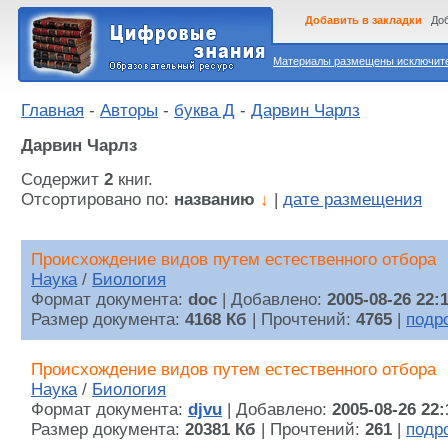
Добавить в закладки
Доб
Материалы размещены исключител
Главная
-
Авторы
-
буква Д
-
Дарвин Чарлз
Дарвин Чарлз
Содержит
2
книг.
Отсортировано по:
названию
↓
|
дате размещения
Происхождение видов путем естественного отбора
Наука
/
Биология
Формат документа:
doc
| Добавлено:
2005-08-26 22:
Размер документа:
4168 Кб
| Прочтений:
4765
|
подр
Происхождение видов путем естественного отбора
Наука
/
Биология
Формат документа:
djvu
| Добавлено:
2005-08-26 22:
Размер документа:
20381 Кб
| Прочтений:
261
|
подр