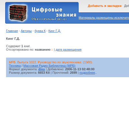
Добавить в закладки
Доб
Материалы размещены исключител
Главная
-
Авторы
-
буква К
-
Кинг Г.Д.
Кинг Г.Д.
Содержит
1
книг.
Отсортировано по:
названию
↓
|
дате размещения
МРБ. Выпуск 1022. Руководство по звукотехнике. (1980)
Техника
/
Массовая Радио Библиотека (МРБ)
Формат документа:
djvu
| Добавлено:
2006-11-13 02:48:00
Размер документа:
6653 Кб
| Прочтений:
2699
|
подробнее
..