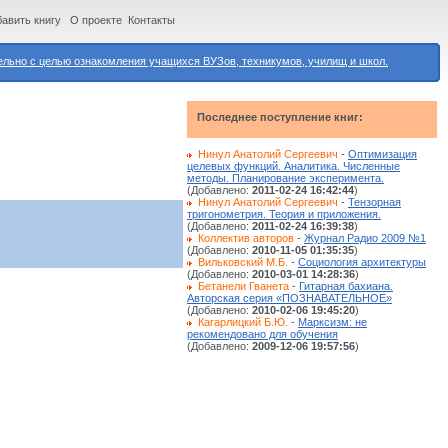
авить книгу
О проекте
Контакты
ьно с целью ознакомления учащихся ВУЗов, техникумов, училищ и школ.
Последнее поступление книг:
Нинул Анатолий Сергеевич
-
Оптимизация
целевых функций. Аналитика. Численные
методы. Планирование эксперимента.
(Добавлено:
2011-02-24 16:42:44
)
Нинул Анатолий Сергеевич
-
Тензорная
тригонометрия. Теория и приложения.
(Добавлено:
2011-02-24 16:39:38
)
Коллектив авторов
-
Журнал Радио 2009 №1
(Добавлено:
2010-11-05 01:35:35
)
Вильковский М.Б.
-
Социология архитектуры
(Добавлено:
2010-03-01 14:28:36
)
Бетанели Гванета
-
Гитарная бахиана.
Авторская серия «ПОЗНАВАТЕЛЬНОЕ»
(Добавлено:
2010-02-06 19:45:20
)
Кагарлицкий Б.Ю.
-
Марксизм: не
рекомендовано для обучения
(Добавлено:
2009-12-06 19:57:56
)