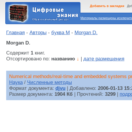
Добавить в закладки
Доб
Материалы размещены исключител
Главная
-
Авторы
-
буква M
-
Morgan D.
Morgan D.
Содержит
1
книг.
Отсортировано по:
названию
↓
|
дате размещения
Numerical methods/real-time and embedded systems 
Наука
/
Численные методы
Формат документа:
djvu
| Добавлено:
2006-01-13 15:
Размер документа:
1904 Кб
| Прочтений:
3299
|
подр