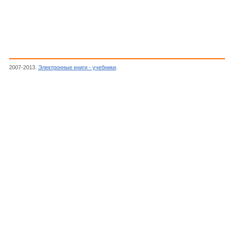
2007-2013.
Электронные книги - учебники
.
Гегузин Я.Е.,