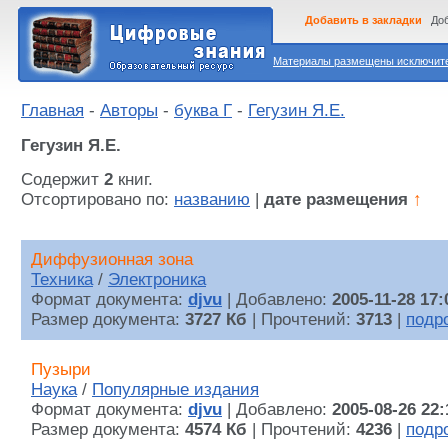
Добавить в закладки
Доб
Материалы размещены исключител
Главная
-
Авторы
-
буква Г
-
Гегузин Я.Е.
Гегузин Я.Е.
Содержит
2
книг.
Отсортировано по:
названию
|
дате размещения
↑
Диффузионная зона
Техника
/
Электроника
Формат документа:
djvu
| Добавлено:
2005-11-28 17:
Размер документа:
3727 Кб
| Прочтений:
3713
|
подр
Пузыри
Наука
/
Популярные издания
Формат документа:
djvu
| Добавлено:
2005-08-26 22:
Размер документа:
4574 Кб
| Прочтений:
4236
|
подр