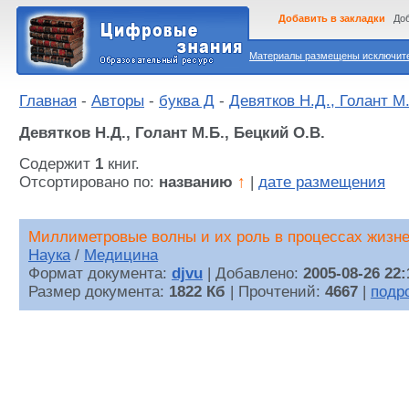
Добавить в закладки
Доб
Материалы размещены исключител
Главная
-
Авторы
-
буква Д
-
Девятков Н.Д., Голант М.
Девятков Н.Д., Голант М.Б., Бецкий О.В.
Содержит
1
книг.
Отсортировано по:
названию
↑
|
дате размещения
Миллиметровые волны и их роль в процессах жизн
Наука
/
Медицина
Формат документа:
djvu
| Добавлено:
2005-08-26 22:
Размер документа:
1822 Кб
| Прочтений:
4667
|
подр