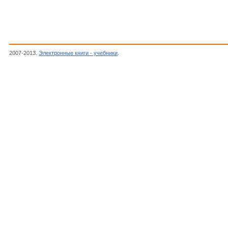
2007-2013.
Электронные книги - учебники
.
Девятков Н.Д., Голант М.Б., Бецкий О.В.,