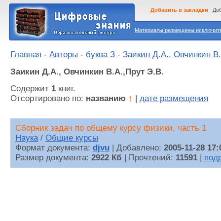
Добавить в закладки
Доб
Материалы размещены исключител
Главная
-
Авторы
-
буква З
-
Заикин Д.А., Овчинкин В.
Заикин Д.А., Овчинкин В.А.,Прут Э.В.
Содержит
1
книг.
Отсортировано по:
названию
↑
|
дате размещения
Сборник задач по общему курсу физики, часть 1
Наука
/
Общие курсы
Формат документа:
djvu
| Добавлено:
2005-11-28 17:
Размер документа:
2922 Кб
| Прочтений:
11591
|
под