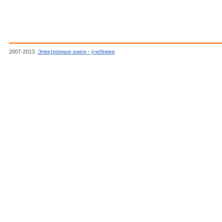
2007-2013.
Электронные книги - учебники
.
Заикин Д.А., Овчинкин В.А.,Прут Э.В.,