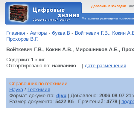
Добавить в закладки
Доб
Материалы размещены исключител
Главная
-
Авторы
-
буква В
-
Войткевич Г.В., Кокин А.
Прохоров В.Г.
Войткевич Г.В., Кокин А.В., Мирошников А.Е., Прох
Содержит
1
книг.
Отсортировано по:
названию
↓
|
дате размещения
Справочник по геохимии
Наука
/
Геохимия
Формат документа:
djvu
| Добавлено:
2006-08-07 21:
Размер документа:
5422 Кб
| Прочтений:
4778
|
подр