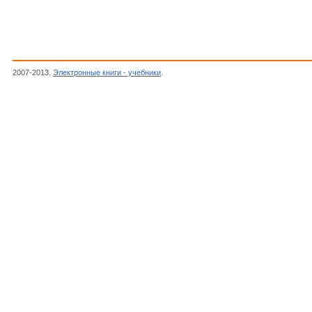
2007-2013.
Электронные книги - учебники
.
Войткевич Г.В., Кокин А.В., Мирошников А