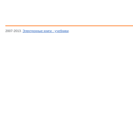
2007-2013.
Электронные книги - учебники
.
Автор неизвестен, Журнал "Радиоконстр