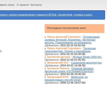
авить книгу
О проекте
Контакты
ьно с целью ознакомления учащихся ВУЗов, техникумов, училищ и школ.
Последнее поступление книг:
Нинул Анатолий Сергеевич
-
Оптимизация
целевых функций. Аналитика. Численные
методы. Планирование эксперимента.
(Добавлено:
2011-02-24 16:42:44
)
Нинул Анатолий Сергеевич
-
Тензорная
)
)
тригонометрия. Теория и приложения.
(Добавлено:
2011-02-24 16:39:38
)
Коллектив авторов
-
Журнал Радио 2009 №1
(Добавлено:
2010-11-05 01:35:35
)
Вильковский М.Б.
-
Социология архитектуры
(Добавлено:
2010-03-01 14:28:36
)
Бетанели Гванета
-
Гитарная бахиана.
Авторская серия «ПОЗНАВАТЕЛЬНОЕ»
(Добавлено:
2010-02-06 19:45:20
)
Кагарлицкий Б.Ю.
-
Марксизм: не
рекомендовано для обучения
(Добавлено:
2009-12-06 19:57:56
)