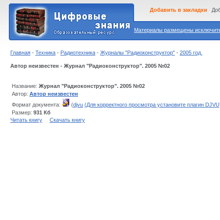
Добавить в закладки
Доб
Материалы размещены исключител
Главная
-
Техника
-
Радиотехника
-
Журналы "Радиоконструктор"
-
2005 год.
Автор неизвестен - Журнал "Радиоконструктор". 2005 №02
Название:
Журнал "Радиоконструктор". 2005 №02
Автор:
Автор неизвестен
Формат документа:
(
djvu
(Для корректного просмотра установите плагин DJVU
Размер:
931 Кб
Читать книгу
Скачать книгу