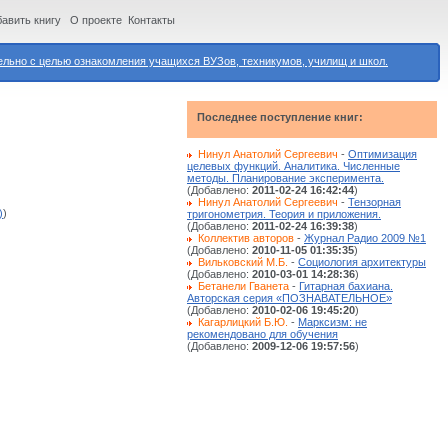
авить книгу
О проекте
Контакты
ьно с целью ознакомления учащихся ВУЗов, техникумов, училищ и школ.
Последнее поступление книг:
Нинул Анатолий Сергеевич
-
Оптимизация
целевых функций. Аналитика. Численные
методы. Планирование эксперимента.
(Добавлено:
2011-02-24 16:42:44
)
Нинул Анатолий Сергеевич
-
Тензорная
)
)
тригонометрия. Теория и приложения.
(Добавлено:
2011-02-24 16:39:38
)
Коллектив авторов
-
Журнал Радио 2009 №1
(Добавлено:
2010-11-05 01:35:35
)
Вильковский М.Б.
-
Социология архитектуры
(Добавлено:
2010-03-01 14:28:36
)
Бетанели Гванета
-
Гитарная бахиана.
Авторская серия «ПОЗНАВАТЕЛЬНОЕ»
(Добавлено:
2010-02-06 19:45:20
)
Кагарлицкий Б.Ю.
-
Марксизм: не
рекомендовано для обучения
(Добавлено:
2009-12-06 19:57:56
)