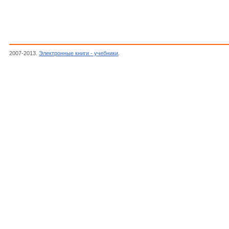
2007-2013.
Электронные книги - учебники
.
Harvey David, Modern Analytic Chemistry