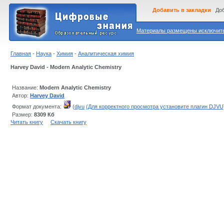
Добавить в закладки
Доб
Материалы размещены исключител
Главная
-
Наука
-
Химия
-
Аналитическая химия
Harvey David - Modern Analytic Chemistry
Название:
Modern Analytic Chemistry
Автор:
Harvey David
Формат документа:
(
djvu
(Для корректного просмотра установите плагин DJVU
Размер:
8309 Кб
Читать книгу
Скачать книгу