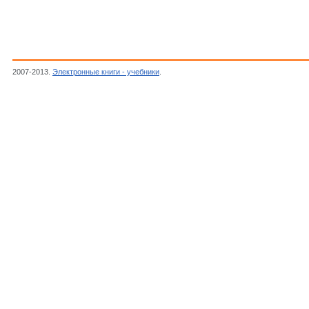
2007-2013.
Электронные книги - учебники
.
MacKay D., Information theory, inference, a