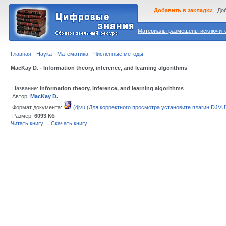
Добавить в закладки
Доб
Материалы размещены исключител
Главная
-
Наука
-
Математика
-
Численные методы
MacKay D. - Information theory, inference, and learning algorithms
Название:
Information theory, inference, and learning algorithms
Автор:
MacKay D.
Формат документа:
(
djvu
(Для корректного просмотра установите плагин DJVU
Размер:
6093 Кб
Читать книгу
Скачать книгу