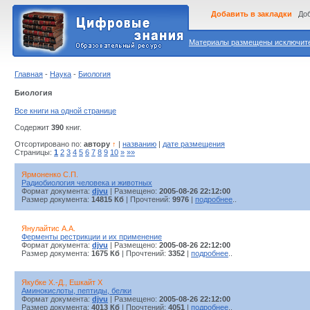
Добавить в закладки
Доб
Материалы размещены исключител
Главная
-
Наука
-
Биология
Биология
Все книги на одной странице
Содержит
390
книг.
Отсортировано по:
автору
↑
|
названию
|
дате размещения
Страницы:
1
2
3
4
5
6
7
8
9
10
»
»»
Ярмоненко С.П.
Радиобиология человека и животных
Формат документа:
djvu
| Размещено:
2005-08-26 22:12:00
Размер документа:
14815 Кб
| Прочтений:
9976
|
подробнее
..
Янулайтис А.А.
Ферменты рестрикции и их применение
Формат документа:
djvu
| Размещено:
2005-08-26 22:12:00
Размер документа:
1675 Кб
| Прочтений:
3352
|
подробнее
..
Якубке Х.-Д., Ешкайт X
Аминокислоты, пептиды, белки
Формат документа:
djvu
| Размещено:
2005-08-26 22:12:00
Размер документа:
4013 Кб
| Прочтений:
4051
|
подробнее
..