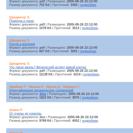
Формат документа:
pdf
| Размещено:
2005-08-26 22:12:00
Размер документа:
752 Кб
| Прочтений:
3492
|
подробнее
..
Шредингер Э.
Природа и греки
Формат документа:
pdf
| Размещено:
2005-08-26 22:12:00
Размер документа:
1078 Кб
| Прочтений:
3513
|
подробнее
..
Шредингер Э.
Разум и материя
Формат документа:
pdf
| Размещено:
2005-08-26 22:12:00
Размер документа:
857 Кб
| Прочтений:
3691
|
подробнее
..
Шредингер Э.
Что такое жизнь? Физический аспект живой клетки.
Формат документа:
pdf
| Размещено:
2005-08-26 22:12:00
Размер документа:
11138 Кб
| Прочтений:
4214
|
подробнее
..
Шрайнер Р. , Фьюзон Р. , Кёртин Д. , Моррилл Т.
Идентификация органических соединений
Формат документа:
djvu
| Размещено:
2005-08-26 22:12:00
Размер документа:
1822 Кб
| Прочтений:
3876
|
подробнее
..
Шовен P.
От пчелы до гориллы
Формат документа:
doc
| Размещено:
2005-08-26 22:12:00
Размер документа:
9789 Кб
| Прочтений:
4052
|
подробнее
..