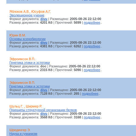
Яблоков А.В., Юсуфов А.Г.
Эволюционное учение
Формат документа:
djvu
| Размещено:
2005-08-26 22:12:00
Размер документа:
4201 Кб
| Прочтений:
5699
|
подробнее
..
Юрин В.М.
Основы ксенобиологии
Формат документа:
djvu
| Размещено:
2005-08-26 22:12:00
Размер документа:
4381 Кб
| Прочтений:
6262
|
подробнее
..
Эфроимсон В.П.
Генетика этики и эстетики
Формат документа:
doc
| Размещено:
2005-08-26 22:12:00
Размер документа:
2315 Кб
| Прочтений:
5090
|
подробнее
..
Эфроимсон В.П.
Генетика этики и эстетики
Формат документа:
djvu
| Размещено:
2005-08-26 22:12:00
Размер документа:
7128 Кб
| Прочтений:
265
|
подробнее
..
Шульц Г. , Ширмер Р.
Принципы структурной организации белков
Формат документа:
djvu
| Размещено:
2005-08-26 22:12:00
Размер документа:
3568 Кб
| Прочтений:
3168
|
подробнее
..
Шредингер Э.
Наука и гуманизм