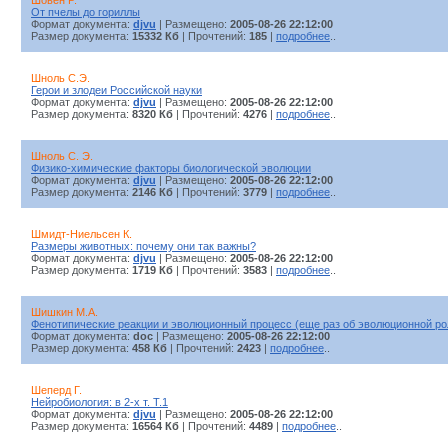
Шовен P.
От пчелы до гориллы
Формат документа:
djvu
| Размещено:
2005-08-26 22:12:00
Размер документа:
15332 Кб
| Прочтений:
185
|
подробнее
..
Шноль С.Э.
Герои и злодеи Российской науки
Формат документа:
djvu
| Размещено:
2005-08-26 22:12:00
Размер документа:
8320 Кб
| Прочтений:
4276
|
подробнее
..
Шноль С. Э.
Физико-химические факторы биологической эволюции
Формат документа:
djvu
| Размещено:
2005-08-26 22:12:00
Размер документа:
2146 Кб
| Прочтений:
3779
|
подробнее
..
Шмидт-Ниельсен К.
Размеры животных: почему они так важны?
Формат документа:
djvu
| Размещено:
2005-08-26 22:12:00
Размер документа:
1719 Кб
| Прочтений:
3583
|
подробнее
..
Шишкин М.А.
Фенотипические реакции и эволюционный процесс (еще раз об эволюционной р
Формат документа:
doc
| Размещено:
2005-08-26 22:12:00
Размер документа:
458 Кб
| Прочтений:
2423
|
подробнее
..
Шеперд Г.
Нейробиология: в 2-х т. Т.1
Формат документа:
djvu
| Размещено:
2005-08-26 22:12:00
Размер документа:
16564 Кб
| Прочтений:
4489
|
подробнее
..