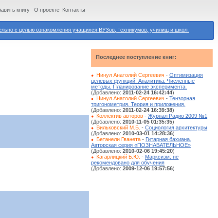
авить книгу
О проекте
Контакты
ьно с целью ознакомления учащихся ВУЗов, техникумов, училищ и школ.
Последнее поступление книг:
Нинул Анатолий Сергеевич
-
Оптимизация
целевых функций. Аналитика. Численные
методы. Планирование эксперимента.
(Добавлено:
2011-02-24 16:42:44
)
Нинул Анатолий Сергеевич
-
Тензорная
тригонометрия. Теория и приложения.
(Добавлено:
2011-02-24 16:39:38
)
Коллектив авторов
-
Журнал Радио 2009 №1
(Добавлено:
2010-11-05 01:35:35
)
Вильковский М.Б.
-
Социология архитектуры
(Добавлено:
2010-03-01 14:28:36
)
Бетанели Гванета
-
Гитарная бахиана.
Авторская серия «ПОЗНАВАТЕЛЬНОЕ»
(Добавлено:
2010-02-06 19:45:20
)
Кагарлицкий Б.Ю.
-
Марксизм: не
рекомендовано для обучения
(Добавлено:
2009-12-06 19:57:56
)