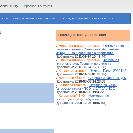
авить книгу
О проекте
Контакты
ьно с целью ознакомления учащихся ВУЗов, техникумов, училищ и школ.
л
Последнее поступление книг:
Нинул Анатолий Сергеевич
-
Оптимизация
целевых функций. Аналитика. Численные
методы. Планирование эксперимента.
(Добавлено:
2011-02-24 16:42:44
)
Нинул Анатолий Сергеевич
-
Тензорная
тригонометрия. Теория и приложения.
(Добавлено:
2011-02-24 16:39:38
)
Коллектив авторов
-
Журнал Радио 2009 №1
(Добавлено:
2010-11-05 01:35:35
)
Вильковский М.Б.
-
Социология архитектуры
(Добавлено:
2010-03-01 14:28:36
)
Бетанели Гванета
-
Гитарная бахиана.
Авторская серия «ПОЗНАВАТЕЛЬНОЕ»
(Добавлено:
2010-02-06 19:45:20
)
Кагарлицкий Б.Ю.
-
Марксизм: не
рекомендовано для обучения
(Добавлено:
2009-12-06 19:57:56
)