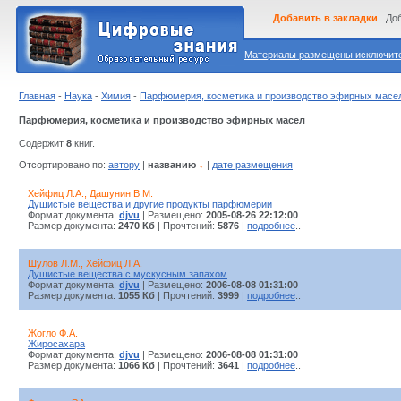
Добавить в закладки
Доб
Материалы размещены исключител
Главная
-
Наука
-
Химия
-
Парфюмерия, косметика и производство эфирных масе
Парфюмерия, косметика и производство эфирных масел
Содержит
8
книг.
Отсортировано по:
автору
|
названию
↓
|
дате размещения
Хейфиц Л.А., Дашунин В.М.
Душистые вещества и другие продукты парфюмерии
Формат документа:
djvu
| Размещено:
2005-08-26 22:12:00
Размер документа:
2470 Кб
| Прочтений:
5876
|
подробнее
..
Шулов Л.М., Хейфиц Л.А.
Душистые вещества с мускусным запахом
Формат документа:
djvu
| Размещено:
2006-08-08 01:31:00
Размер документа:
1055 Кб
| Прочтений:
3999
|
подробнее
..
Жогло Ф.А.
Жиросахара
Формат документа:
djvu
| Размещено:
2006-08-08 01:31:00
Размер документа:
1066 Кб
| Прочтений:
3641
|
подробнее
..