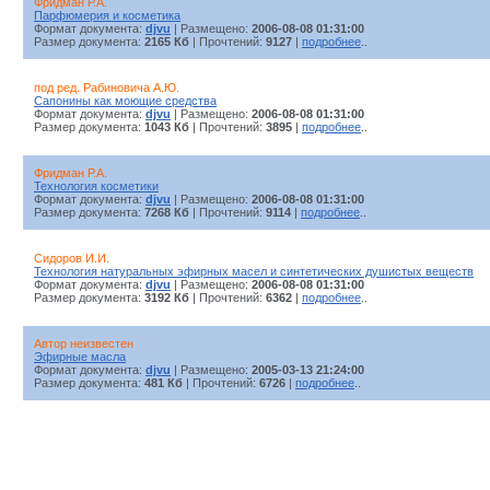
Фридман Р.А.
Парфюмерия и косметика
Формат документа:
djvu
| Размещено:
2006-08-08 01:31:00
Размер документа:
2165 Кб
| Прочтений:
9127
|
подробнее
..
под ред. Рабиновича А.Ю.
Сапонины как моющие средства
Формат документа:
djvu
| Размещено:
2006-08-08 01:31:00
Размер документа:
1043 Кб
| Прочтений:
3895
|
подробнее
..
Фридман Р.А.
Технология косметики
Формат документа:
djvu
| Размещено:
2006-08-08 01:31:00
Размер документа:
7268 Кб
| Прочтений:
9114
|
подробнее
..
Сидоров И.И.
Технология натуральных эфирных масел и синтетических душистых веществ
Формат документа:
djvu
| Размещено:
2006-08-08 01:31:00
Размер документа:
3192 Кб
| Прочтений:
6362
|
подробнее
..
Автор неизвестен
Эфирные масла
Формат документа:
djvu
| Размещено:
2005-03-13 21:24:00
Размер документа:
481 Кб
| Прочтений:
6726
|
подробнее
..