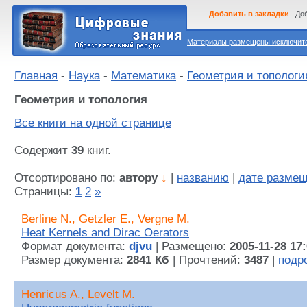
Добавить в закладки
Доб
Материалы размещены исключител
Главная
-
Наука
-
Математика
-
Геометрия и топологи
Геометрия и топология
Все книги на одной странице
Содержит
39
книг.
Отсортировано по:
автору
↓
|
названию
|
дате разме
Страницы:
1
2
»
Berline N., Getzler E., Vergne M.
Heat Kernels and Dirac Oerators
Формат документа:
djvu
| Размещено:
2005-11-28 17
Размер документа:
2841 Кб
| Прочтений:
3487
|
подр
Henricus A., Levelt M.