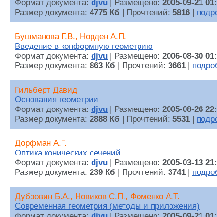
Формат документа:
djvu
| Размещено:
2005-09-21 01
Размер документа:
4775 Кб
| Прочтений:
5816
|
подр
Бушманова Г.В., Норден А.П.
Введение в конформную геометрию
Формат документа:
djvu
| Размещено:
2006-08-30 01
Размер документа:
863 Кб
| Прочтений:
3661
|
подро
Гильберт Давид
Основания геометрии
Формат документа:
djvu
| Размещено:
2005-08-26 22
Размер документа:
2888 Кб
| Прочтений:
5531
|
подр
Дорфман А.Г.
Оптика конических сечений
Формат документа:
djvu
| Размещено:
2005-03-13 21
Размер документа:
239 Кб
| Прочтений:
3741
|
подро
Дубровин Б.А., Новиков С.П., Фоменко А.Т.
Современная геометрия (методы и приложения)
Формат документа:
djvu
| Размещено:
2005-09-21 01