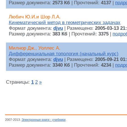
Размер документа:
2573 Кб
| Прочтений:
4137
|
подр
Любич Ю.И.и Шор Л.А.
Кинематический метод в геометрических задачах
Формат документа:
djvu
| Размещено:
2005-03-13 21
Размер документа:
383 Кб
| Прочтений:
3375
|
подро
Милнор Дж., Уоллес А.
Дифференциальная топология (начальный курс)
Формат документа:
djvu
| Размещено:
2005-09-21 01
Размер документа:
3340 Кб
| Прочтений:
4234
|
подр
Страницы:
1
2
»
2007-2013.
Электронные книги - учебники
.
Геометрия и топология, Математика, Нау