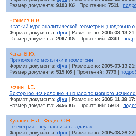
Размер документа:
9193 Кб
| Прочтений:
7511
|
подр
Ефимов Н.В.
Краткий курс аналитической геометрии (Подробно о 
Формат документа:
djvu
| Размещено:
2005-03-13 21
Размер документа:
2067 Кб
| Прочтений:
4349
|
подр
Коган Б.Ю.
Приложение механики к геометрии
Формат документа:
djvu
| Размещено:
2005-03-13 21
Размер документа:
515 Кб
| Прочтений:
3776
|
подро
Кочин Н.Е.
Векторное исчисление и начала тензорного исчисле
Формат документа:
djvu
| Размещено:
2005-11-28 17
Размер документа:
3456 Кб
| Прочтений:
5918
|
подр
Куланин Е.Д., Федин С.Н.
Геометрия треугольника в задачах
Формат документа:
djvu
| Размещено:
2005-08-26 22