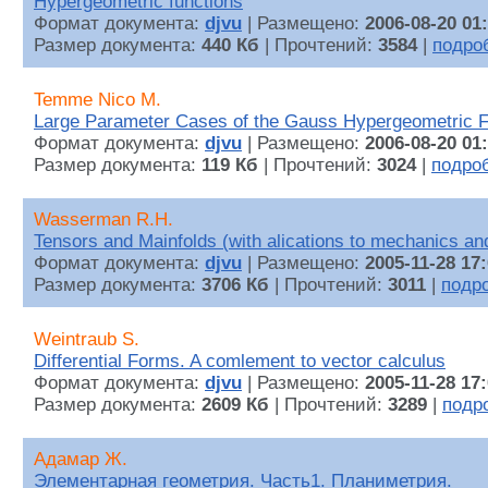
Hypergeometric functions
Формат документа:
djvu
| Размещено:
2006-08-20 01
Размер документа:
440 Кб
| Прочтений:
3584
|
подро
Temme Nico M.
Large Parameter Cases of the Gauss Hypergeometric F
Формат документа:
djvu
| Размещено:
2006-08-20 01
Размер документа:
119 Кб
| Прочтений:
3024
|
подро
Wasserman R.H.
Tensors and Mainfolds (with alications to mechanics and 
Формат документа:
djvu
| Размещено:
2005-11-28 17
Размер документа:
3706 Кб
| Прочтений:
3011
|
подр
Weintraub S.
Differential Forms. A comlement to vector calculus
Формат документа:
djvu
| Размещено:
2005-11-28 17
Размер документа:
2609 Кб
| Прочтений:
3289
|
подр
Адамар Ж.
Элементарная геометрия. Часть1. Планиметрия.