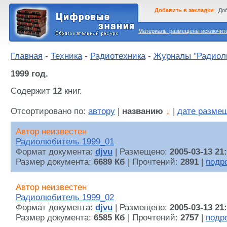
Добавить в закладки
Доб
Материалы размещены исключител
Главная
-
Техника
-
Радиотехника
-
Журналы "Радиол
1999 год.
Содержит
12
книг.
Отсортировано по:
автору
|
названию
↓
|
дате разме
Автор неизвестен
Радиолюбитель 1999_01
Формат документа:
djvu
| Размещено:
2005-03-13 21
Размер документа:
6689 Кб
| Прочтений:
2891
|
подр
Автор неизвестен
Радиолюбитель 1999_02
Формат документа:
djvu
| Размещено:
2005-03-13 21
Размер документа:
6585 Кб
| Прочтений:
2757
|
подр